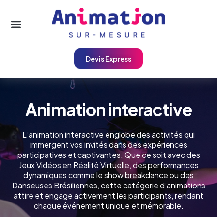
Devis Express
A
n
i
m
a
t
i
o
n
i
n
t
e
r
a
c
t
i
v
e
L’animation interactive englobe des activités qui
immergent vos invités dans des expériences
participatives et captivantes. Que ce soit avec des
Jeux Vidéos en Réalité Virtuelle, des performances
dynamiques comme le show breakdance ou des
Danseuses Brésiliennes, cette catégorie d’animations
attire et engage activement les participants, rendant
chaque événement unique et mémorable.