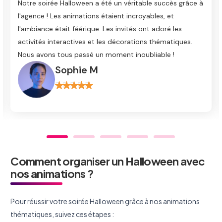
é un véritable succès grâce à
d'Halloween était immersive !
aient incroyables, et
artistiques ont vraiment ajou
es invités ont adoré les
l'événement. Tous mes amis pa
es décorations thématiques.
soirée, et je sais que je revien
moment inoubliable !
prochaine fête !
Julien T
Comment organiser un Halloween avec
nos animations ?
Pour réussir votre soirée Halloween grâce à nos animations
thématiques, suivez ces étapes :