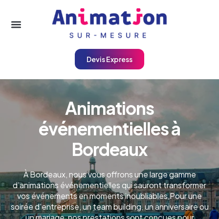
Devis Express
A
n
i
m
a
t
i
o
n
s
é
v
é
n
e
m
e
n
t
i
e
l
l
e
s
à
B
o
r
d
e
a
u
x
À Bordeaux, nous vous offrons une large gamme
d’animations événementielles qui sauront transformer
vos événements en moments inoubliables,Pour une
soirée d’entreprise, un team building, un anniversaire ou
un mariage, nos prestations sont conçues pour