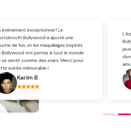
L’équipe a parfaitement capturé l’esprit de
Bollywood. Les danses, la musique et les
jeux interactifs ont créé une atmosphère
dynamique et joyeuse. Nos invités se sont
amusés du début à la fin !
Farida S