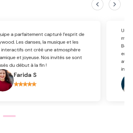
Une soirée pleine de couleurs et de
musique ! Le spectacle de danse
Bollywood a mis l’ambiance, et le DJ a
enchaîné des morceaux populaires. Nous
avons eu d’excellents retours de tous les
invités.
Rajesh P