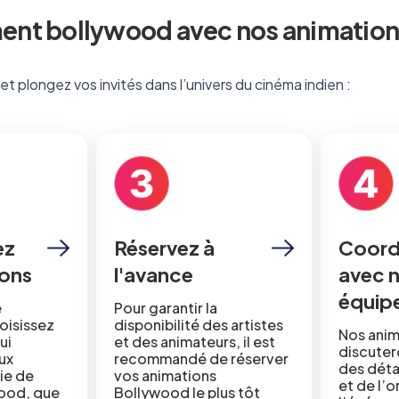
nt bollywood avec nos animation
t plongez vos invités dans l’univers du cinéma indien :
ez
Réservez à
Coord
ions
l'avance
avec 
équip
e
Pour garantir la
oisissez
disponibilité des artistes
Nos anim
ui
et des animateurs, il est
discuter
ux
recommandé de réserver
des détai
oie de
vos animations
et de l’
wood, que
Bollywood le plus tôt