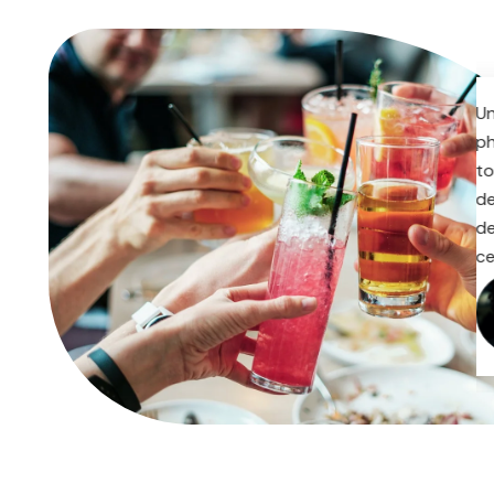
Un événement exceptionnel ! Le
photobooth Bollywood a ajouté une
touche de fun, et les maquillages inspirés
de Bollywood ont permis à tout le monde
de se sentir comme des stars. Merci pour
cette soirée mémorable !
Karim B