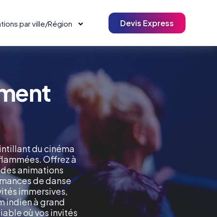
Devis Express
tions par ville/Région
ement
ntillant du cinéma
nflammées. Offrez à
c des animations
formances de danse
vités immersives,
m indien à grand
able où vos invités