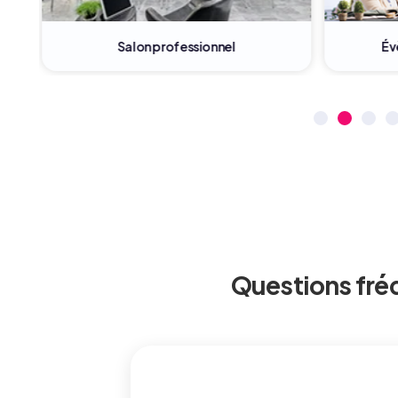
Salon professionnel
Évè
Questions fré