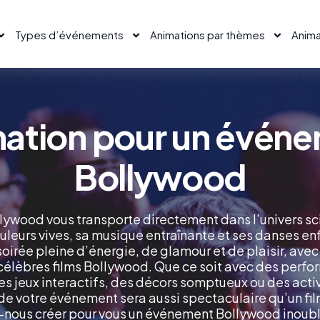
Types d’événements
Animations par thèmes
Anima
ation pour un évén
Bollywood
ywood vous transporte directement dans l’univers sci
ouleurs vives, sa musique entraînante et ses danses e
 soirée pleine d’énergie, de glamour et de plaisir, ave
 célèbres films Bollywood. Que ce soit avec des per
des jeux interactifs, des décors somptueux ou des acti
de votre événement sera aussi spectaculaire qu’un fil
-nous créer pour vous un événement Bollywood inoubli