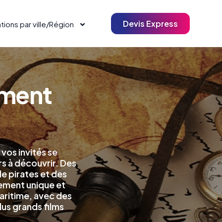
Devis Express
tions par ville/Région
ement
vos invités se
s à découvrir. Des
e pirates et des
nement unique et
aritime, avec des
us grands films