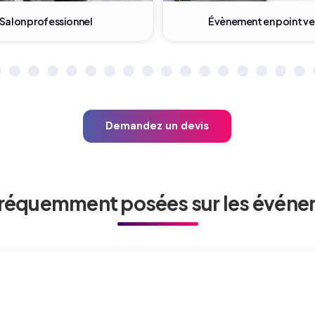
nement en point vente
Cocktail entreprise
Demandez un devis
réquemment posées sur les événe