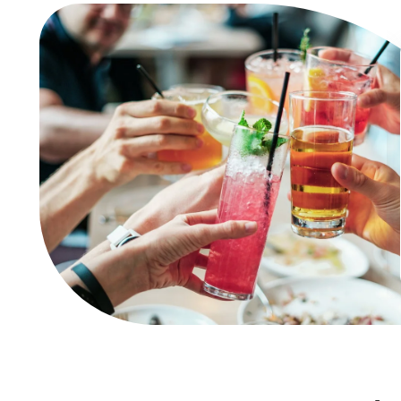
L’animation pirate était incroyable ! Nos
invités ont adoré les activités interactives,
notamment la création de chapeaux et les
jeux d'aventure. La soirée s’est
transformée en une véritable aventure sur
les mers.
Marc T