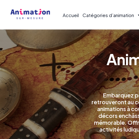
Accueil
Catégories d’animation
Anim
Embarquez pou
retrouveront au c
animations à co
décors enchâssé
mémorable. Offre
activités ludi