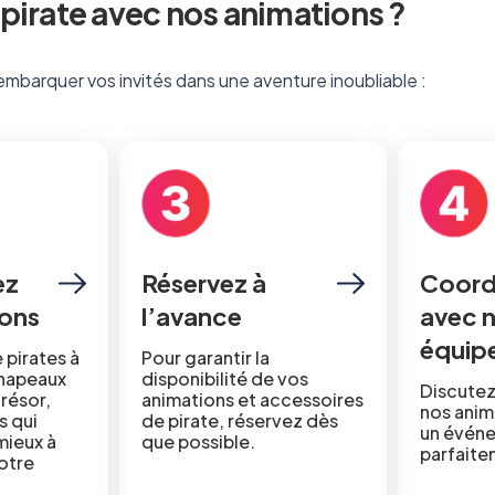
pirate avec nos animations ?
embarquer vos invités dans une aventure inoubliable :
ez
Réservez à
Coord
ions
l’avance
avec 
équip
 pirates à
Pour garantir la
chapeaux
disponibilité de vos
Discutez
trésor,
animations et accessoires
nos anim
s qui
de pirate, réservez dès
un événe
mieux à
que possible.
parfait
otre