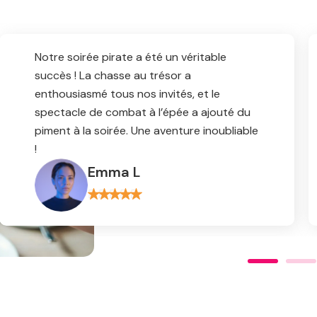
Un grand merci à l’équipe pour cette soirée
fantastique ! L’atmosphère pirate était
parfaite, et les animations ont apporté du
fun et de l’action à chaque instant. Nous
avons tous vécu une expérience
incroyable !
Isabelle F