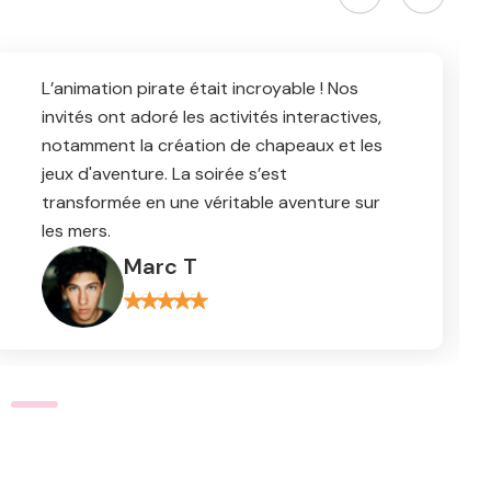
La soirée pirate a dépassé toutes nos
attentes. L'animation de combat à l’épée
était spectaculaire et les invités se sont
vraiment amusés. On a eu des compliments
pendant des jours !
Romain P