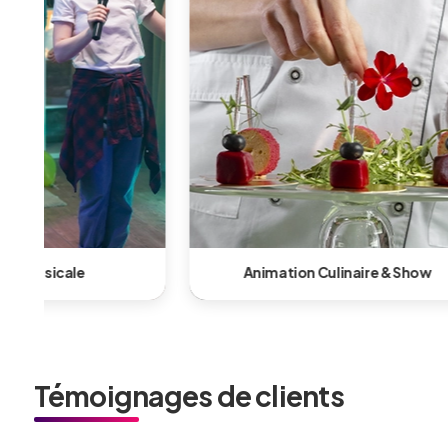
re & Show
Animation Technologique & Innovante
Témoignages de clients