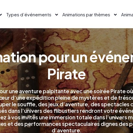
Types d’événements
Animations par thèmes
Anima
ation pour un évén
Pirate
r une aventure palpitante avec une soirée Pirate où 
œur d’une expédition pleine de mystères et de trésor
uper le souffle, des jeux d’aventure, des spectacles d
s dans l’univers des flibustiers rendront votre évé
z à vos invités une immersion totale dans l’univers m
ques et des performances spectaculaires dignes des pl
d’aventure.