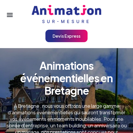
Devis Express
A
n
i
m
a
t
i
o
n
s
é
v
é
n
e
m
e
n
t
i
e
l
l
e
s
e
n
B
r
e
t
a
g
n
e
À Bretagne , nous vous offrons une large gamme
d’animations événementielles qui sauront transformer
vos événements en moments inoubliables. Pour une
soirée d’entreprise, un team building, un anniversaire ou
un mariage, nos prestations sont conçues pour