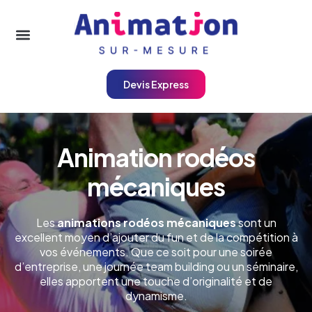
Devis Express
Animation rodéos
mécaniques
Les
animations rodéos mécaniques
sont un
excellent moyen d’ajouter du fun et de la compétition à
vos événements. Que ce soit pour une soirée
d’entreprise, une journée team building ou un séminaire,
elles apportent une touche d’originalité et de
dynamisme.