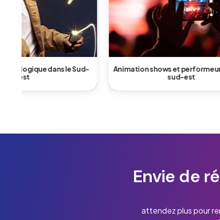
-
Animation shows et performeurs dans le
sud-est
Animation 
Envie de r
attendez plus pour r