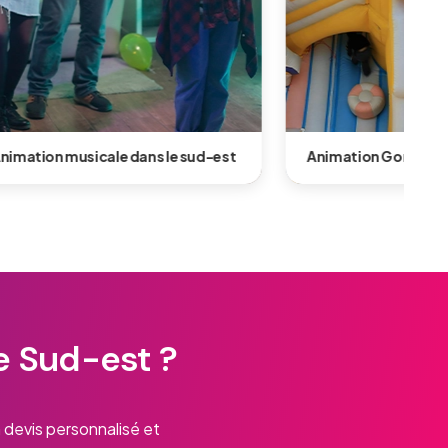
e sud-est
Animation Gonflable dans le sud-est
e Sud-est ?
devis personnalisé et