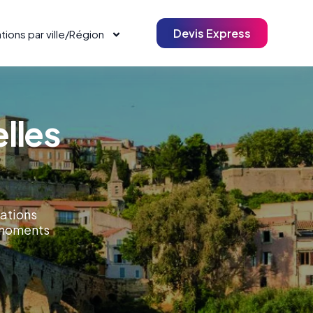
Devis Express
tions par ville/Région
lles
mations
 moments