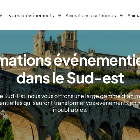
Types d’événements
Animations par thèmes
Anima
mations événementie
dans le Sud-est
e Sud-Est, nous vous offrons une large gamme d’ani
ntielles qui sauront transformer vos événements en
inoubliables.