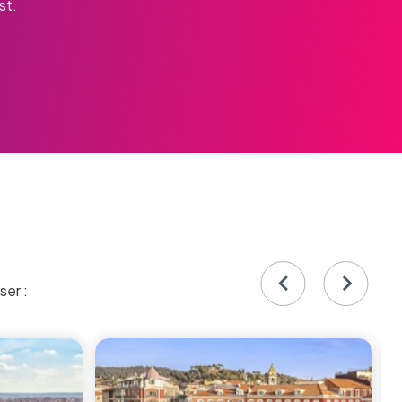
st.
ser :