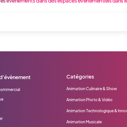
es événements dans des espaces événementiels dans le
Catégories
 d’évènement
Animation Culinaire & Show
commercial
se
Animation Photo & Vidéo
t
Animation Technologique & Inno
er
Animation Musicale