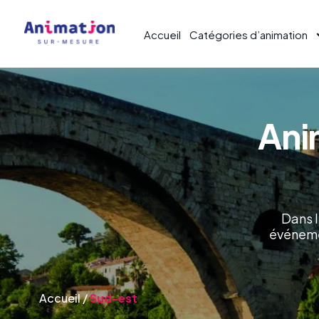
Accueil
Catégories d’animation
Ani
Dans l
événeme
Accueil
/
Sud-est