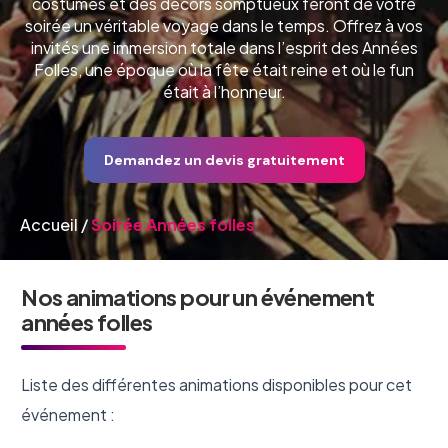
costumes et des décors somptueux feront de votre
soirée un véritable voyage dans le temps. Offrez à vos
invités une immersion totale dans l’esprit des Années
Folles, une époque où la fête était reine et où le fun
était à l’honneur.
Demandez un devis gratuitement
Accueil
/
Soirée Années folles
Nos animations pour un événement
années folles
Liste des différentes animations disponibles pour cet
événement :