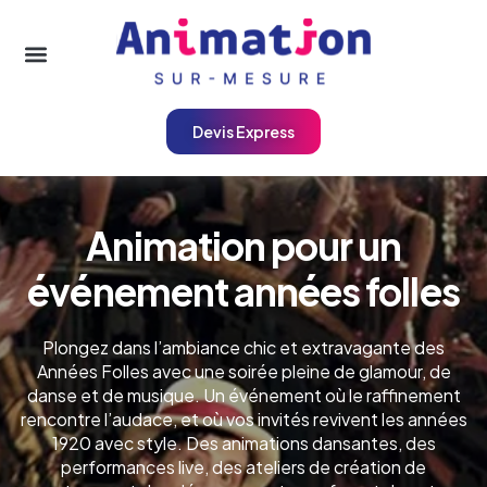
Devis Express
Animation pour un
événement années folles
Plongez dans l’ambiance chic et extravagante des
Années Folles avec une soirée pleine de glamour, de
danse et de musique. Un événement où le raffinement
rencontre l’audace, et où vos invités revivent les années
1920 avec style. Des animations dansantes, des
performances live, des ateliers de création de