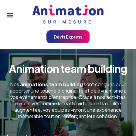
Devis Express
A
n
i
m
a
t
i
o
n
t
e
a
m
b
u
i
l
d
i
n
g
Nos
animations team building
sont conçues pour
apporter une touche d’originalité et de dynamisme à
vos événements d’entreprise. Grâce à nos activités
immersives comme la réalité virtuelle et la réalité
augmentée, vos équipes vivront une expérience
mémorable tout en renforçant leur cohésion.