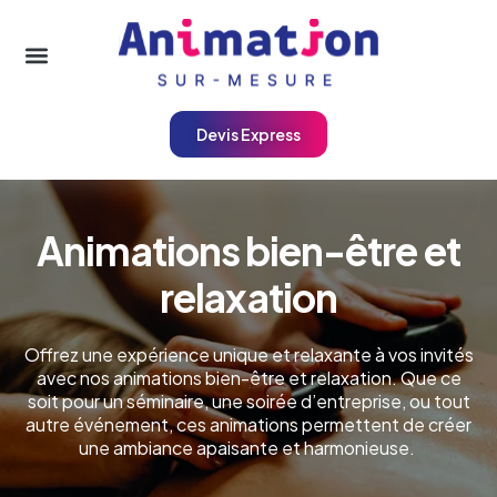
Devis Express
A
n
i
m
a
t
i
o
n
s
b
i
e
n
-
ê
t
r
e
e
t
r
e
l
a
x
a
t
i
o
n
Offrez une expérience unique et relaxante à vos invités
avec nos animations bien-être et relaxation. Que ce
soit pour un séminaire, une soirée d’entreprise, ou tout
autre événement, ces animations permettent de créer
une ambiance apaisante et harmonieuse.