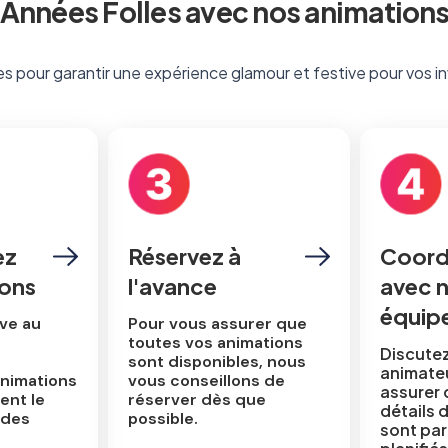
Années Folles avec nos animations
s pour garantir une expérience glamour et festive pour vos inv
ez
Réservez à
Coord
ions
l'avance
avec 
équip
ive au
Pour vous assurer que
toutes vos animations
Discute
sont disponibles, nous
animate
animations
vous conseillons de
assurer 
ent le
réserver dès que
détails 
 des
possible.
sont pa