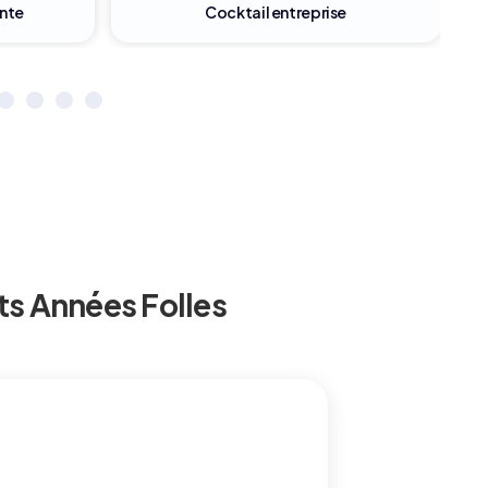
Family day en entreprise
s Années Folles