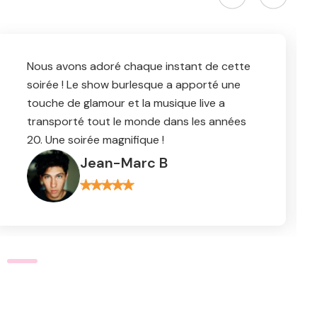
Merci à toute l’équipe pour cette soirée
fabuleuse. L’orchestre de jazz live a mis une
ambiance magique et l’atelier de danse a
été un succès. Nos invités parlent encore
de cette soirée !
Thomas D