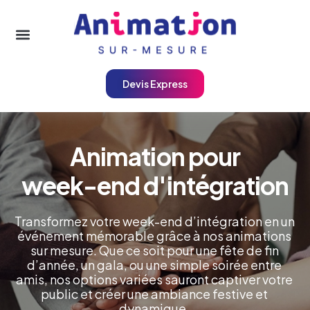
Devis Express
A
n
i
m
a
t
i
o
n
p
o
u
r
w
e
e
k
-
e
n
d
d
'
i
n
t
é
g
r
a
t
i
o
n
Transformez votre week-end d’intégration en un
événement mémorable grâce à nos animations
sur mesure. Que ce soit pour une fête de fin
d’année, un gala, ou une simple soirée entre
amis, nos options variées sauront captiver votre
public et créer une ambiance festive et
dynamique.