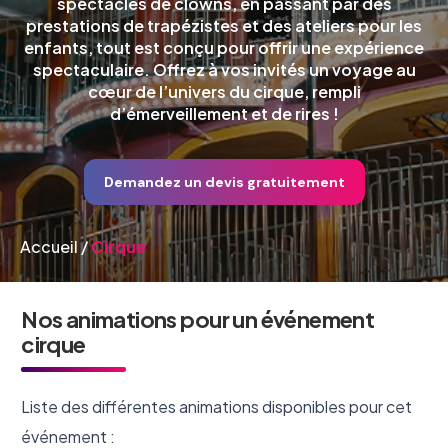
spectacles de clowns, en passant par des
prestations de trapézistes et des ateliers pour les
enfants, tout est conçu pour offrir une expérience
spectaculaire. Offrez à vos invités un voyage au
cœur de l’univers du cirque, rempli
d’émerveillement et de rires !
Demandez un devis gratuitement
Accueil
/
Cirque
Nos animations pour un événement
cirque
Liste des différentes animations disponibles pour cet
événement :